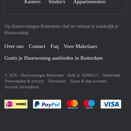
Kamers
Studio's
Appartementen
Op Huurwoningen Rotterdam vind en verhuur je makkelijk je
Huurwoning
Over ons
Contact
Faq
Voor Makelaars
Gratis je Huurwoning aanbieden in Rotterdam
© 2026 - Huurwoningen Rotterdam - KvK nr. 02094127 –
Nederland
Voorwaarden & privacy
Disclaimer
Spam & nep-accounts
Account verwijderen
Je rekent gemakkelijk af met Paypal
Je rekent gemakkelijk af met M
Je rekent gemakkelij
Je re