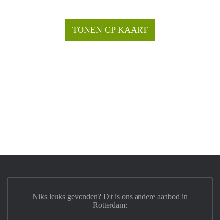
TONEN OP KAART
Niks leuks gevonden? Dit is ons andere aanbod in
Rotterdam: