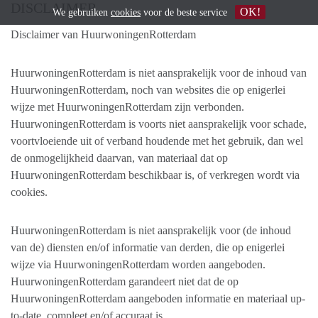
DISCLAIMER
OK!
We gebruiken
cookies
voor de beste service
Disclaimer van HuurwoningenRotterdam
HuurwoningenRotterdam is niet aansprakelijk voor de inhoud van
HuurwoningenRotterdam, noch van websites die op enigerlei
wijze met HuurwoningenRotterdam zijn verbonden.
HuurwoningenRotterdam is voorts niet aansprakelijk voor schade,
voortvloeiende uit of verband houdende met het gebruik, dan wel
de onmogelijkheid daarvan, van materiaal dat op
HuurwoningenRotterdam beschikbaar is, of verkregen wordt via
cookies.
HuurwoningenRotterdam is niet aansprakelijk voor (de inhoud
van de) diensten en/of informatie van derden, die op enigerlei
wijze via HuurwoningenRotterdam worden aangeboden.
HuurwoningenRotterdam garandeert niet dat de op
HuurwoningenRotterdam aangeboden informatie en materiaal up-
to-date, compleet en/of accuraat is.