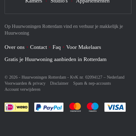
Kamers
Studio's
Appartementen
Op Huurwoningen Rotterdam vind en verhuur je makkelijk je
Huurwoning
Over ons
Contact
Faq
Voor Makelaars
Gratis je Huurwoning aanbieden in Rotterdam
© 2026 - Huurwoningen Rotterdam - KvK nr. 02094127 –
Nederland
Voorwaarden & privacy
Disclaimer
Spam & nep-accounts
Account verwijderen
Je rekent gemakkelijk af met Paypal
Je rekent gemakkelijk af met M
Je rekent gemakkelij
Je re