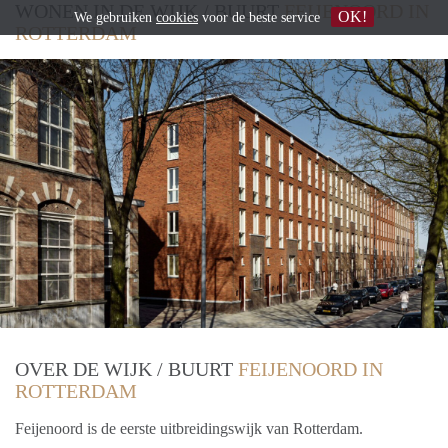
WONEN IN DE WIJK / BUURT
FEIJENOORD IN
OK!
We gebruiken
cookies
voor de beste service
ROTTERDAM
OVER DE WIJK / BUURT
FEIJENOORD IN
ROTTERDAM
Feijenoord is de eerste uitbreidingswijk van Rotterdam.