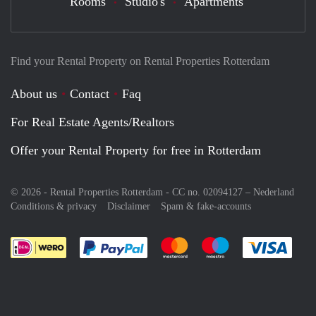
Rooms
Studio's
Apartments
Find your Rental Property on Rental Properties Rotterdam
About us
Contact
Faq
For Real Estate Agents/Realtors
Offer your Rental Property for free in Rotterdam
© 2026 - Rental Properties Rotterdam - CC no. 02094127 –
Nederland
Conditions & privacy
Disclaimer
Spam & fake-accounts
Pay easily with :payment method
Pay easily with :payment meth
Pay easily with :pay
Pay e