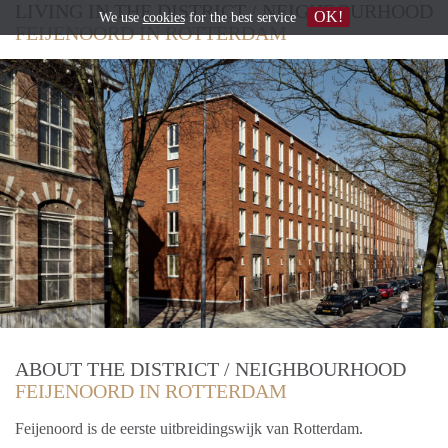
LIVING IN THE DISTRICT / NEIGHBOURHOOD
OK!
We use
cookies
for the best service
FEIJENOORD IN ROTTERDAM
ABOUT THE DISTRICT / NEIGHBOURHOOD
FEIJENOORD IN ROTTERDAM
Feijenoord is de eerste uitbreidingswijk van Rotterdam.