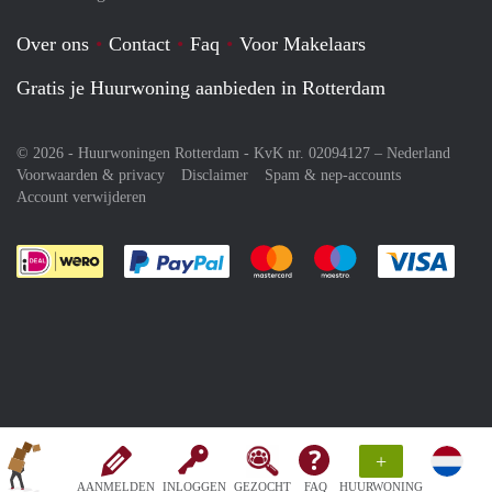
Over ons
Contact
Faq
Voor Makelaars
Gratis je Huurwoning aanbieden in Rotterdam
© 2026 - Huurwoningen Rotterdam - KvK nr. 02094127 –
Nederland
Voorwaarden & privacy
Disclaimer
Spam & nep-accounts
Account verwijderen
Je rekent gemakkelijk af met Paypal
Je rekent gemakkelijk af met M
Je rekent gemakkelij
Je re
+
AANMELDEN
INLOGGEN
GEZOCHT
FAQ
HUURWONING