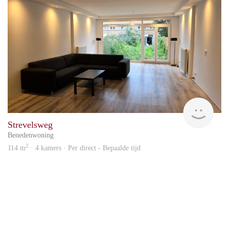
Holl
Strevelsweg
Benedenwoning
2
114 m
· 4 kamers · Per direct - Bepaalde tijd