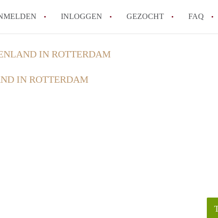
NMELDEN
INLOGGEN
GEZOCHT
FAQ
VENLAND IN ROTTERDAM
How to translate HuurwoningenRotterda
AND IN ROTTERDAM
Wat is HuurwoningenRotterdam?
Hoeveel kost het om te reageren op een 
Wat is de privacyverklaring van Huurwo
Berekent HuurwoningenRotterdam
makelaarsvergoeding/bemiddelingsvergoe
Alle veelgestelde vragen