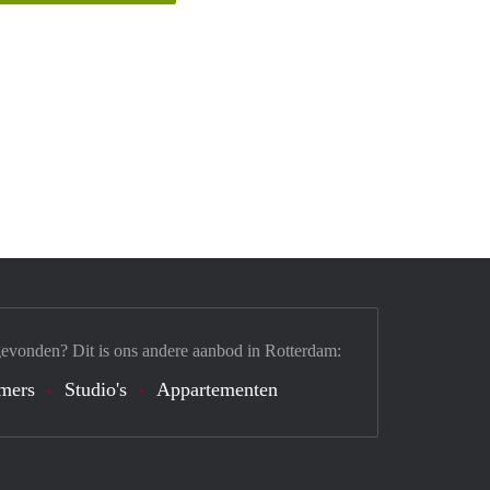
gevonden? Dit is ons andere aanbod in Rotterdam:
mers
Studio's
Appartementen