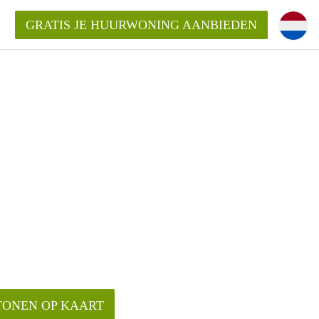
GRATIS JE HUURWONING AANBIEDEN
m!
Huurwoning in Rotterdam?
ningenRotterdam?
ding?
TONEN OP KAART