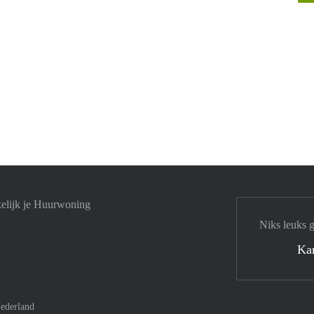
elijk je Huurwoning
Niks leuks 
Ka
ederland