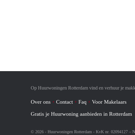
Op Huurwoningen Rotterdam vind en verhuur je makk
Over ons
Contact
Faq
Voor Makelaars
Gratis je Huurwoning aanbieden in Rotterdam
© 2026 - Huurwoningen Rotterdam - KvK nr. 02094127 –
N