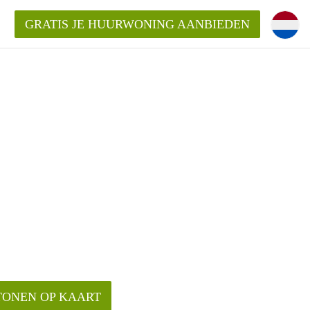
GRATIS JE HUURWONING AANBIEDEN
m!
Huurwoning in Rotterdam?
ningenRotterdam?
ding?
TONEN OP KAART