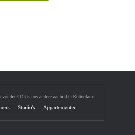
gevonden? Dit is ons andere aanbod in Rotterdam:
mers
Studio's
Appartementen