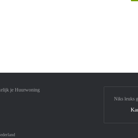
elijk je Huurwoning
Niks leuks 
Ka
ederland