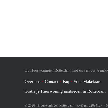
Op Huurwoningen Rotterdam vind en verhuur je makk
Over ons
Contact
Faq
Voor Makelaars
Gratis je Huurwoning aanbieden in Rotterdam
© 2026 - Huurwoningen Rotterdam - KvK nr. 02094127 –
N