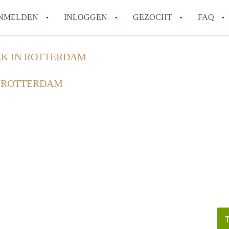
NMELDEN
INLOGGEN
GEZOCHT
FAQ
K IN ROTTERDAM
How to translate HuurwoningenRotterda
 ROTTERDAM
Wat is HuurwoningenRotterdam?
Hoeveel kost het om te reageren op een 
Wat is de privacyverklaring van Huurwo
Berekent HuurwoningenRotterdam
makelaarsvergoeding/bemiddelingsvergoe
Alle veelgestelde vragen