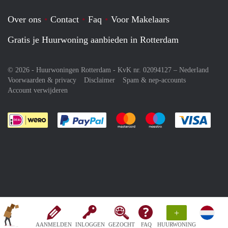
Over ons
Contact
Faq
Voor Makelaars
Gratis je Huurwoning aanbieden in Rotterdam
© 2026 - Huurwoningen Rotterdam - KvK nr. 02094127 –
Nederland
Voorwaarden & privacy
Disclaimer
Spam & nep-accounts
Account verwijderen
Je rekent gemakkelijk af met Paypal
Je rekent gemakkelijk af met M
Je rekent gemakkelij
Je re
+
AANMELDEN
INLOGGEN
GEZOCHT
FAQ
HUURWONING