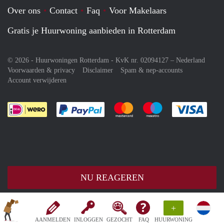
Over ons
Contact
Faq
Voor Makelaars
Gratis je Huurwoning aanbieden in Rotterdam
© 2026 - Huurwoningen Rotterdam - KvK nr. 02094127 –
Nederland
Voorwaarden & privacy
Disclaimer
Spam & nep-accounts
Account verwijderen
Je rekent gemakkelijk af met Paypal
Je rekent gemakkelijk af met M
Je rekent gemakkelij
Je re
NU REAGEREN
+
AANMELDEN
INLOGGEN
GEZOCHT
FAQ
HUURWONING