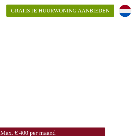
GRATIS JE HUURWONING AANBIEDEN
m!
Huurwoning in Rotterdam?
ningenRotterdam?
ding?
Max. € 400 per maand