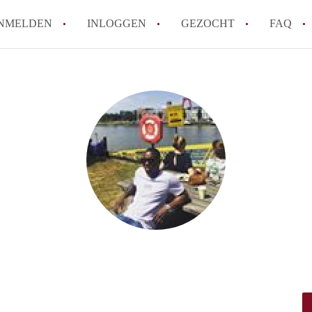
NMELDEN
INLOGGEN
GEZOCHT
FAQ
How to translate HuurwoningenRotterda
Wat is HuurwoningenRotterdam?
Hoeveel kost het om te reageren op een 
Wat is de privacyverklaring van Huurwo
Berekent HuurwoningenRotterdam
makelaarsvergoeding/bemiddelingsvergoe
Alle veelgestelde vragen