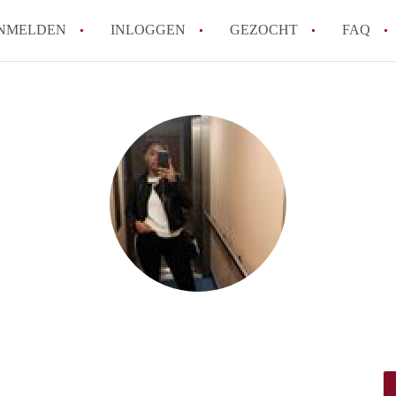
NMELDEN
INLOGGEN
GEZOCHT
FAQ
How to translate HuurwoningenRotterda
Wat is HuurwoningenRotterdam?
Hoeveel kost het om te reageren op een 
Wat is de privacyverklaring van Huurwo
Berekent HuurwoningenRotterdam
makelaarsvergoeding/bemiddelingsvergoe
Alle veelgestelde vragen