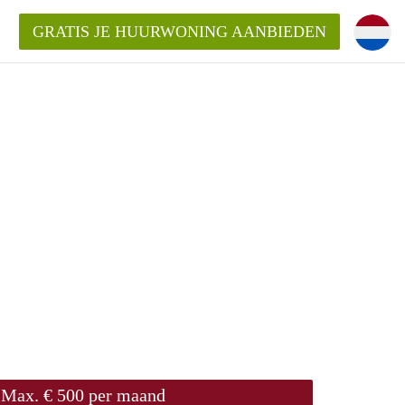
GRATIS JE HUURWONING AANBIEDEN
m!
Huurwoning in Rotterdam?
ningenRotterdam?
ding?
Max. € 500 per maand