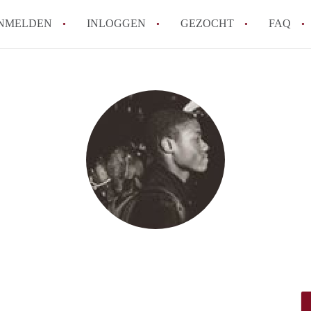
NMELDEN
INLOGGEN
GEZOCHT
FAQ
How to translate HuurwoningenRotterda
Wat is HuurwoningenRotterdam?
Hoeveel kost het om te reageren op een 
Wat is de privacyverklaring van Huurwo
Berekent HuurwoningenRotterdam
makelaarsvergoeding/bemiddelingsvergoe
Alle veelgestelde vragen