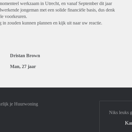
n momenteel werkzaam in Utrecht, en vanaf September dit jaar
rdwerkende jongeman met een solide financiële basis, dus denk
ele voorkeuren.
g in zouden kunnen plannen en kijk uit naar uw reactie.
Dristan Brown
Man, 27 jaar
elijk je Huurwoning
Niks leuks 
Ka