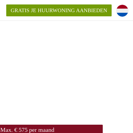
GRATIS JE HUURWONING AANBIEDEN
m!
Huurwoning in Rotterdam?
ningenRotterdam?
ding?
Max. € 575 per maand