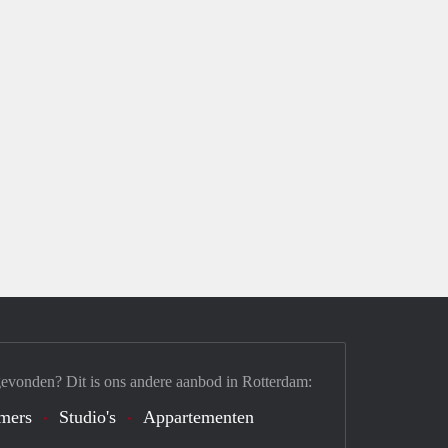
gevonden? Dit is ons andere aanbod in Rotterdam:
mers
Studio's
Appartementen