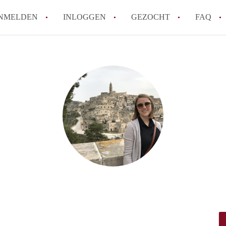
NMELDEN
INLOGGEN
GEZOCHT
FAQ
How to translate HuurwoningenRotterda
Wat is HuurwoningenRotterdam?
Hoeveel kost het om te reageren op een 
Wat is de privacyverklaring van Huurwo
Berekent HuurwoningenRotterdam
makelaarsvergoeding/bemiddelingsvergoe
Alle veelgestelde vragen