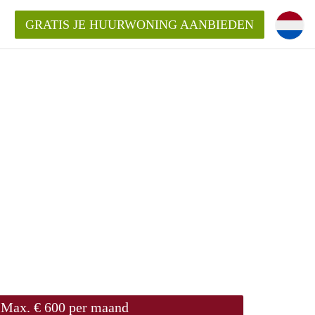
GRATIS JE HUURWONING AANBIEDEN
m!
Huurwoning in Rotterdam?
ningenRotterdam?
ding?
Max. € 600 per maand