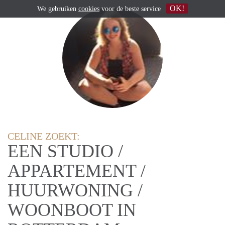
OK!
We gebruiken
cookies
voor de beste service
CELINE ZOEKT:
EEN STUDIO /
APPARTEMENT /
HUURWONING /
WOONBOOT IN