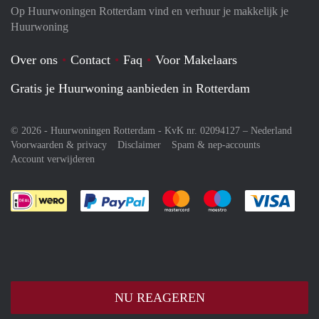
Op Huurwoningen Rotterdam vind en verhuur je makkelijk je
Huurwoning
Over ons
Contact
Faq
Voor Makelaars
Gratis je Huurwoning aanbieden in Rotterdam
© 2026 - Huurwoningen Rotterdam - KvK nr. 02094127 –
Nederland
Voorwaarden & privacy
Disclaimer
Spam & nep-accounts
Account verwijderen
Je rekent gemakkelijk af met Paypal
Je rekent gemakkelijk af met M
Je rekent gemakkelij
Je re
NU REAGEREN