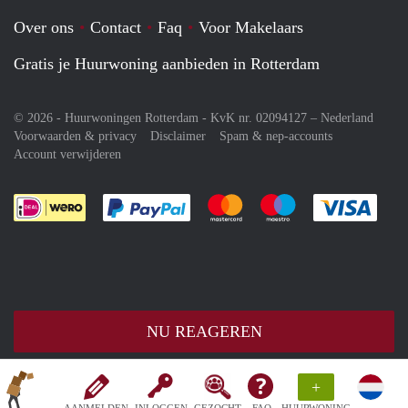
Over ons
Contact
Faq
Voor Makelaars
Gratis je Huurwoning aanbieden in Rotterdam
© 2026 - Huurwoningen Rotterdam - KvK nr. 02094127 –
Nederland
Voorwaarden & privacy
Disclaimer
Spam & nep-accounts
Account verwijderen
Je rekent gemakkelijk af met Paypal
Je rekent gemakkelijk af met M
Je rekent gemakkelij
Je re
NU REAGEREN
+