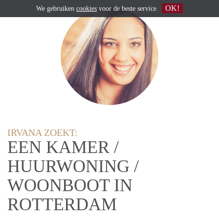
OK!
We gebruiken
cookies
voor de beste service
IRVANA ZOEKT:
EEN KAMER /
HUURWONING /
WOONBOOT IN
ROTTERDAM