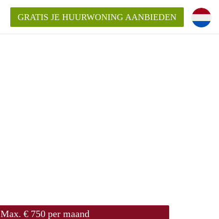
GRATIS JE HUURWONING AANBIEDEN
m!
Huurwoning in Rotterdam?
ningenRotterdam?
ding?
Max. € 750 per maand