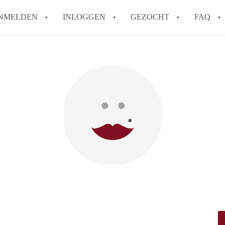
NMELDEN
INLOGGEN
GEZOCHT
FAQ
How to translate HuurwoningenRotterda
Wat is HuurwoningenRotterdam?
Hoeveel kost het om te reageren op een 
Wat is de privacyverklaring van Huurwo
Berekent HuurwoningenRotterdam
makelaarsvergoeding/bemiddelingsvergoe
Alle veelgestelde vragen