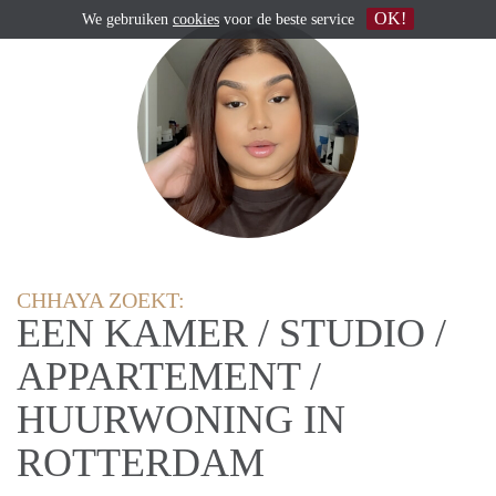
OK!
We gebruiken
cookies
voor de beste service
CHHAYA ZOEKT:
EEN KAMER / STUDIO /
APPARTEMENT /
HUURWONING IN
ROTTERDAM