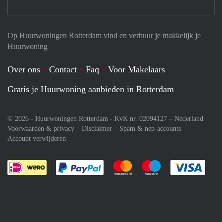
Op Huurwoningen Rotterdam vind en verhuur je makkelijk je
Huurwoning
Over ons
Contact
Faq
Voor Makelaars
Gratis je Huurwoning aanbieden in Rotterdam
© 2026 - Huurwoningen Rotterdam - KvK nr. 02094127 –
Nederland
Voorwaarden & privacy
Disclaimer
Spam & nep-accounts
Account verwijderen
Je rekent gemakkelijk af met Paypal
Je rekent gemakkelijk af met M
Je rekent gemakkelij
Je re