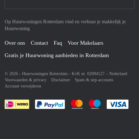
Op Huurwoningen Rotterdam vind en verhuur je makkelijk je
Huurwoning
Over ons
Contact
Faq
Voor Makelaars
Gratis je Huurwoning aanbieden in Rotterdam
© 2026 - Huurwoningen Rotterdam - KvK nr. 02094127 –
Nederland
Voorwaarden & privacy
Disclaimer
Spam & nep-accounts
Account verwijderen
Je rekent gemakkelijk af met Paypal
Je rekent gemakkelijk af met M
Je rekent gemakkelij
Je re