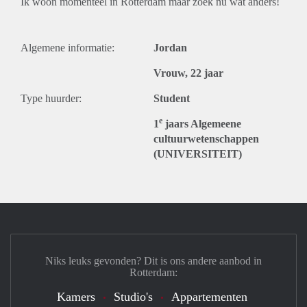
Ik woon momenteel in Rotterdam maar zoek nu wat anders!
Algemene informatie:
Jordan
Vrouw, 22 jaar
Type huurder:
Student
e
1
jaars Algemeene
cultuurwetenschappen
(UNIVERSITEIT)
Niks leuks gevonden? Dit is ons andere aanbod in
Rotterdam:
Kamers
Studio's
Appartementen