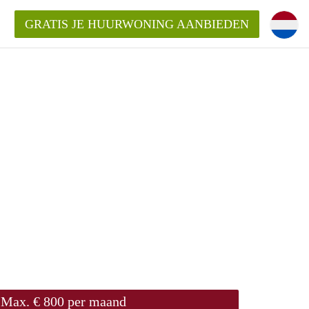
GRATIS JE HUURWONING AANBIEDEN
m!
Huurwoning in Rotterdam?
ningenRotterdam?
ding?
Max. € 800 per maand