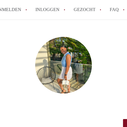
NMELDEN
INLOGGEN
GEZOCHT
FAQ
How to translate HuurwoningenRotterda
Wat is HuurwoningenRotterdam?
Hoeveel kost het om te reageren op een 
Wat is de privacyverklaring van Huurwo
Berekent HuurwoningenRotterdam
makelaarsvergoeding/bemiddelingsvergoe
Alle veelgestelde vragen