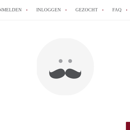
NMELDEN
INLOGGEN
GEZOCHT
FAQ
How to translate HuurwoningenRotterda
Wat is HuurwoningenRotterdam?
Hoeveel kost het om te reageren op een 
Wat is de privacyverklaring van Huurwo
Berekent HuurwoningenRotterdam
makelaarsvergoeding/bemiddelingsvergoe
Alle veelgestelde vragen