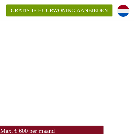
GRATIS JE HUURWONING AANBIEDEN
m!
Huurwoning in Rotterdam?
ningenRotterdam?
ding?
Max. € 600 per maand