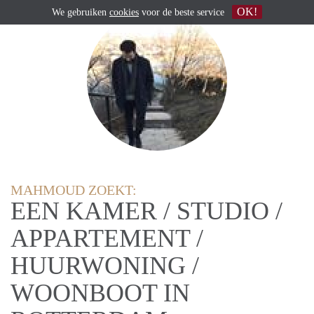
OK!
We gebruiken
cookies
voor de beste service
MAHMOUD ZOEKT:
EEN KAMER / STUDIO /
APPARTEMENT /
HUURWONING /
WOONBOOT IN