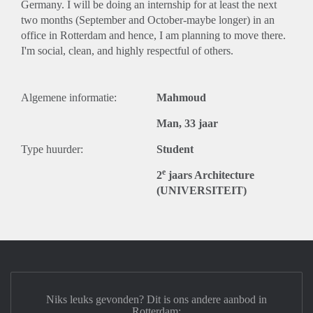
Germany. I will be doing an internship for at least the next
two months (September and October-maybe longer) in an
office in Rotterdam and hence, I am planning to move there.
I'm social, clean, and highly respectful of others.
Algemene informatie:
Mahmoud
Man, 33 jaar
Type huurder:
Student
e
2
jaars Architecture
(UNIVERSITEIT)
Niks leuks gevonden? Dit is ons andere aanbod in
Rotterdam: