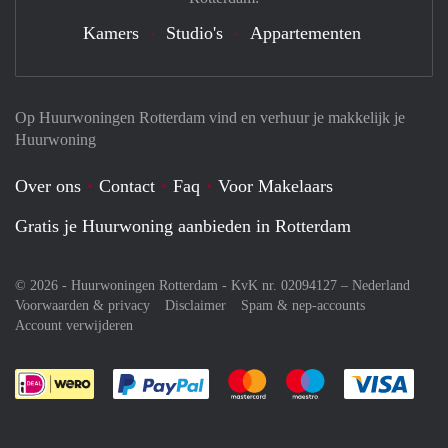
Kamers
Studio's
Appartementen
Op Huurwoningen Rotterdam vind en verhuur je makkelijk je
Huurwoning
Over ons
Contact
Faq
Voor Makelaars
Gratis je Huurwoning aanbieden in Rotterdam
© 2026 - Huurwoningen Rotterdam - KvK nr. 02094127 –
Nederland
Voorwaarden & privacy
Disclaimer
Spam & nep-accounts
Account verwijderen
Je rekent gemakkelijk af met Paypal
Je rekent gemakkelijk af met M
Je rekent gemakkelij
Je re