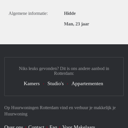
Algemene informatie:
Hidde
Man, 23 jaar
Niks leuks gevonden? Dit is ons andere aanbod in
Rotterdam:
Kamers
Studio's
Appartementen
Op Huurwoningen Rotterdam vind en verhuur je makkelijk je
Huurwoning
Over ons
Contact
Faq
Voor Makelaars