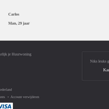
Carlos
Man, 29 jaar
elijk je Huurwoning
Niks leuks 
Ka
ederland
unts
Account verwijderen
met Paypal
kelijk af met Mastercard
ent gemakkelijk af met Meastro
Je rekent gemakkelijk af met Visa