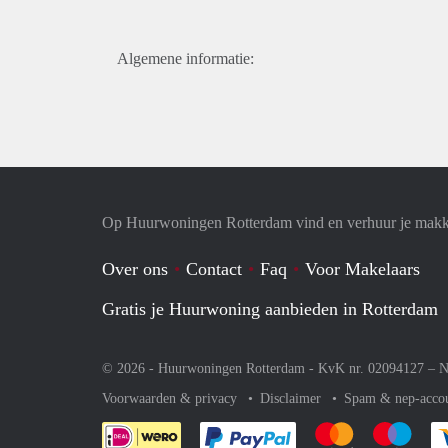
Algemene informatie:
Op Huurwoningen Rotterdam vind en verhuur je makk
Over ons
Contact
Faq
Voor Makelaars
Gratis je Huurwoning aanbieden in Rotterdam
© 2026 - Huurwoningen Rotterdam - KvK nr. 02094127 –
N
Voorwaarden & privacy
Disclaimer
Spam & nep-acco
Je rekent gemakkelijk af 
Je rekent gemak
Je rek