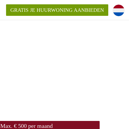
GRATIS JE HUURWONING AANBIEDEN
m!
Huurwoning in Rotterdam?
ningenRotterdam?
ding?
Max. € 500 per maand