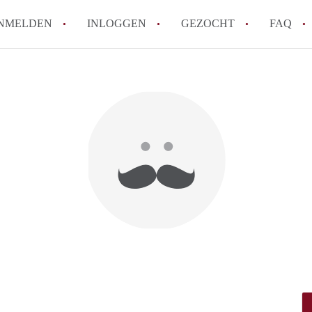
NMELDEN
INLOGGEN
GEZOCHT
FAQ
How to translate HuurwoningenRotterda
Wat is HuurwoningenRotterdam?
Hoeveel kost het om te reageren op een 
Wat is de privacyverklaring van Huurwo
Berekent HuurwoningenRotterdam
makelaarsvergoeding/bemiddelingsvergoe
Alle veelgestelde vragen