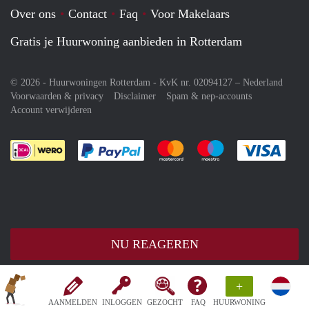
Over ons
Contact
Faq
Voor Makelaars
Gratis je Huurwoning aanbieden in Rotterdam
© 2026 - Huurwoningen Rotterdam - KvK nr. 02094127 –
Nederland
Voorwaarden & privacy
Disclaimer
Spam & nep-accounts
Account verwijderen
Je rekent gemakkelijk af met Paypal
Je rekent gemakkelijk af met M
Je rekent gemakkelij
Je re
NU REAGEREN
+
AANMELDEN
INLOGGEN
GEZOCHT
FAQ
HUURWONING