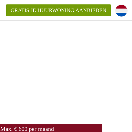
GRATIS JE HUURWONING AANBIEDEN
m!
Huurwoning in Rotterdam?
ningenRotterdam?
ding?
Max. € 600 per maand