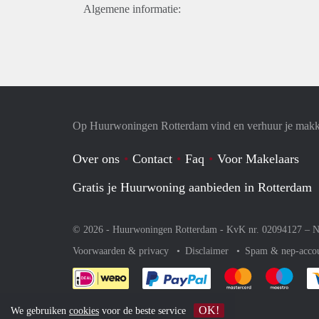
Algemene informatie:
Op Huurwoningen Rotterdam vind en verhuur je makk
Over ons
Contact
Faq
Voor Makelaars
Gratis je Huurwoning aanbieden in Rotterdam
© 2026 - Huurwoningen Rotterdam - KvK nr. 02094127 –
N
Voorwaarden & privacy
Disclaimer
Spam & nep-acco
Je rekent gemakkelijk af 
Je rekent gemak
Je rek
OK!
We gebruiken
cookies
voor de beste service