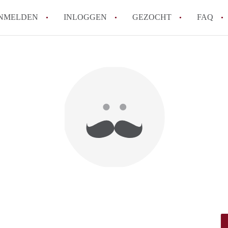
NMELDEN
INLOGGEN
GEZOCHT
FAQ
How to translate HuurwoningenRotterda
Wat is HuurwoningenRotterdam?
Hoeveel kost het om te reageren op een 
Wat is de privacyverklaring van Huurwo
Berekent HuurwoningenRotterdam
makelaarsvergoeding/bemiddelingsvergoe
Alle veelgestelde vragen