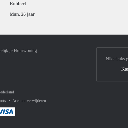
Robbert
Man, 26 jaar
elijk je Huurwoning
Niks leuks 
Ka
ederland
unts
Account verwijderen
met Paypal
kelijk af met Mastercard
ent gemakkelijk af met Meastro
Je rekent gemakkelijk af met Visa