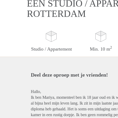
EEN STUDIO / APPA
ROTTERDAM
2
Studio / Appartement
Min. 10 m
Deel deze oproep met je vrienden!
Hallo,
Ik ben Mariya, momenteel ben ik 18 jaar oud en ik w
al bijna heel mijn leven lang. Ik zit in mijn laatste
diploma heb gehaald. Het is soms een uitdaging om te
kamer in een rustig dorpje. Ik ben geen rommelig per