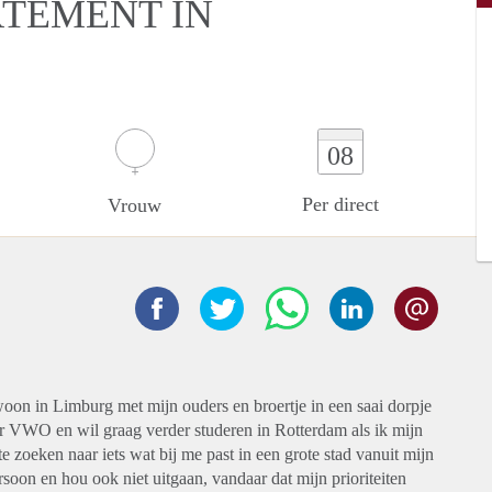
RTEMENT IN
08
Per direct
Vrouw
oon in Limburg met mijn ouders en broertje in een saai dorpje
 jaar VWO en wil graag verder studeren in Rotterdam als ik mijn
 zoeken naar iets wat bij me past in een grote stad vanuit mijn
soon en hou ook niet uitgaan, vandaar dat mijn prioriteiten