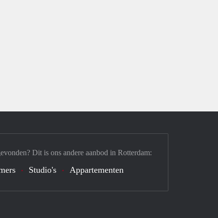
gevonden? Dit is ons andere aanbod in Rotterdam:
mers
Studio's
Appartementen