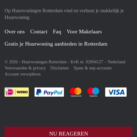
Op Huurwoningen Rotterdam vind en verhuur je makkelijk je
Huurwoning
Over ons
Contact
Faq
Voor Makelaars
Gratis je Huurwoning aanbieden in Rotterdam
© 2026 - Huurwoningen Rotterdam - KvK nr. 02094127 –
Nederland
Voorwaarden & privacy
Disclaimer
Spam & nep-accounts
Account verwijderen
Je rekent gemakkelijk af met Paypal
Je rekent gemakkelijk af met M
Je rekent gemakkelij
Je re
NU REAGEREN