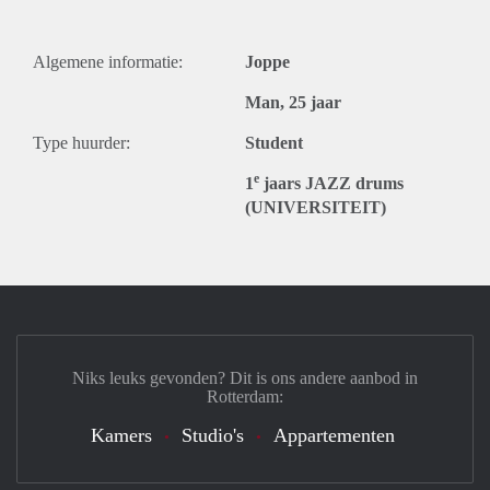
Algemene informatie:
Joppe
Man, 25 jaar
Type huurder:
Student
e
1
jaars JAZZ drums
(UNIVERSITEIT)
Niks leuks gevonden? Dit is ons andere aanbod in
Rotterdam:
Kamers
Studio's
Appartementen