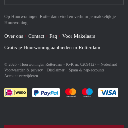
Op Huurwoningen Rotterdam vind en verhuur je makkelijk je
Huurwoning
Over ons
Contact
Faq
Voor Makelaars
Gratis je Huurwoning aanbieden in Rotterdam
© 2026 - Huurwoningen Rotterdam - KvK nr. 02094127 –
Nederland
Voorwaarden & privacy
Disclaimer
Spam & nep-accounts
Account verwijderen
Je rekent gemakkelijk af met Paypal
Je rekent gemakkelijk af met M
Je rekent gemakkelij
Je re