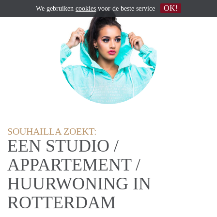
OK!
We gebruiken
cookies
voor de beste service
SOUHAILLA ZOEKT:
EEN STUDIO /
APPARTEMENT /
HUURWONING IN
ROTTERDAM