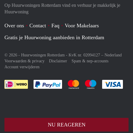
Op Huurwoningen Rotterdam vind en verhuur je makkelijk je
Huurwoning
Over ons
Contact
Faq
Voor Makelaars
Gratis je Huurwoning aanbieden in Rotterdam
© 2026 - Huurwoningen Rotterdam - KvK nr. 02094127 –
Nederland
Voorwaarden & privacy
Disclaimer
Spam & nep-accounts
Account verwijderen
Je rekent gemakkelijk af met Paypal
Je rekent gemakkelijk af met M
Je rekent gemakkelij
Je re
NU REAGEREN