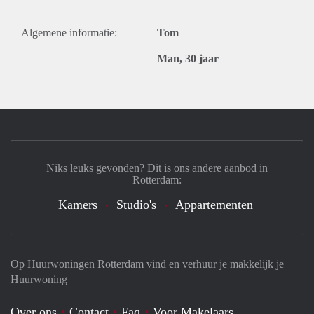
Algemene informatie:
Tom
Man, 30 jaar
Niks leuks gevonden? Dit is ons andere aanbod in
Rotterdam:
Kamers
Studio's
Appartementen
Op Huurwoningen Rotterdam vind en verhuur je makkelijk je
Huurwoning
Over ons
Contact
Faq
Voor Makelaars