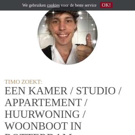
OK!
We gebruiken
cookies
voor de beste service
TIMO ZOEKT:
EEN KAMER / STUDIO /
APPARTEMENT /
HUURWONING /
WOONBOOT IN