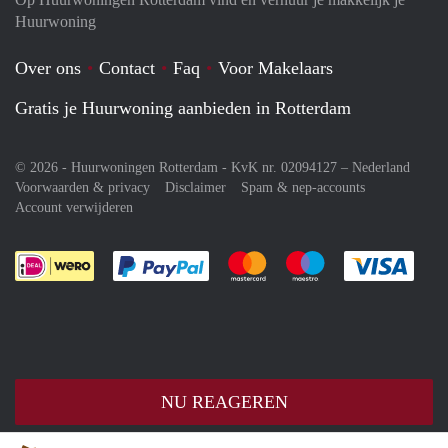
Huurwoning
Over ons
Contact
Faq
Voor Makelaars
Gratis je Huurwoning aanbieden in Rotterdam
© 2026 - Huurwoningen Rotterdam - KvK nr. 02094127 –
Nederland
Voorwaarden & privacy
Disclaimer
Spam & nep-accounts
Account verwijderen
Je rekent gemakkelijk af met Paypal
Je rekent gemakkelijk af met M
Je rekent gemakkelij
Je re
NU REAGEREN