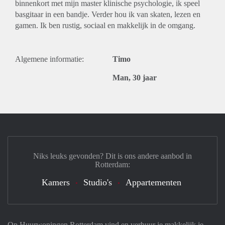
binnenkort met mijn master klinische psychologie, ik speel
basgitaar in een bandje. Verder hou ik van skaten, lezen en
gamen. Ik ben rustig, sociaal en makkelijk in de omgang.
Algemene informatie:
Timo
Man, 30 jaar
Niks leuks gevonden? Dit is ons andere aanbod in
Rotterdam:
Kamers
Studio's
Appartementen
Op Huurwoningen Rotterdam vind en verhuur je makkelijk je