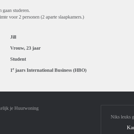
m gaan studeren.
te voor 2 personen (2 aparte slaapkamers.)
Jill
Vrouw, 23 jaar
Student
e
1
jaars International Business (HBO)
elijk je Huurwoning
Niks leuks 
Ka