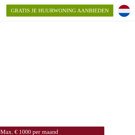
GRATIS JE HUURWONING AANBIEDEN
m!
Huurwoning in Rotterdam?
ningenRotterdam?
ding?
Max. € 1000 per maand