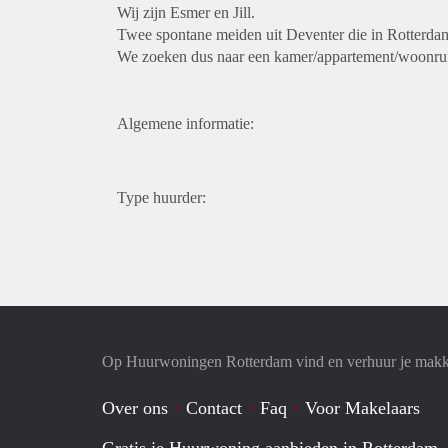
Wij zijn Esmer en Jill.
Twee spontane meiden uit Deventer die in Rotterda
We zoeken dus naar een kamer/appartement/woonruim
Algemene informatie:
Type huurder:
Op Huurwoningen Rotterdam vind en verhuur je makk
Over ons
Contact
Faq
Voor Makelaars