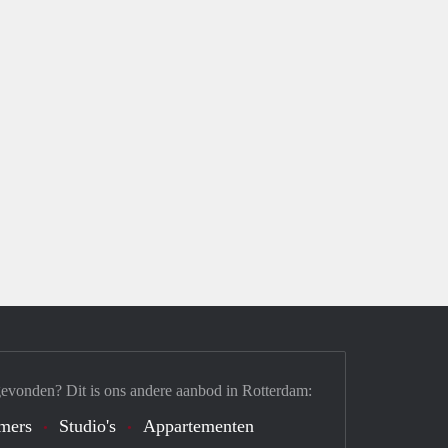
gevonden? Dit is ons andere aanbod in Rotterdam:
mers
Studio's
Appartementen