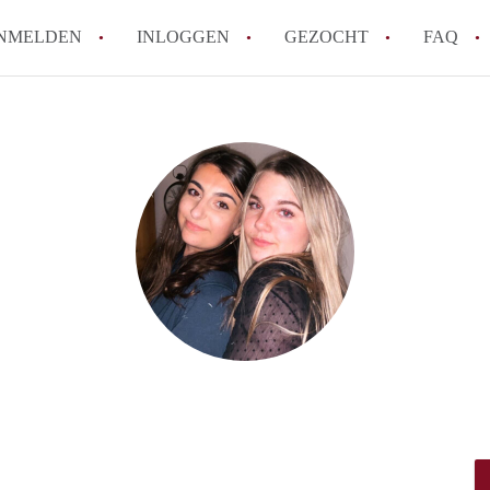
NMELDEN
INLOGGEN
GEZOCHT
FAQ
How to translate HuurwoningenRotterda
Wat is HuurwoningenRotterdam?
Hoeveel kost het om te reageren op een 
Wat is de privacyverklaring van Huurwo
Berekent HuurwoningenRotterdam
makelaarsvergoeding/bemiddelingsvergoe
Alle veelgestelde vragen