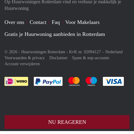
Op Huurwoningen Rotterdam vind en verhuur je makkelijk je
Huurwoning
Over ons
Contact
Faq
Voor Makelaars
Gratis je Huurwoning aanbieden in Rotterdam
© 2026 - Huurwoningen Rotterdam - KvK nr. 02094127 –
Nederland
Voorwaarden & privacy
Disclaimer
Spam & nep-accounts
Account verwijderen
Je rekent gemakkelijk af met Paypal
Je rekent gemakkelijk af met M
Je rekent gemakkelij
Je re
NU REAGEREN