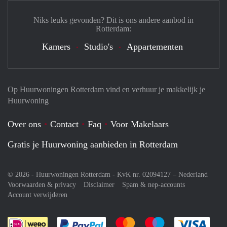
Niks leuks gevonden? Dit is ons andere aanbod in
Rotterdam:
Kamers
Studio's
Appartementen
Op Huurwoningen Rotterdam vind en verhuur je makkelijk je
Huurwoning
Over ons
Contact
Faq
Voor Makelaars
Gratis je Huurwoning aanbieden in Rotterdam
© 2026 - Huurwoningen Rotterdam - KvK nr. 02094127 –
Nederland
Voorwaarden & privacy
Disclaimer
Spam & nep-accounts
Account verwijderen
Je rekent gemakkelijk af met Paypal
Je rekent gemakkelijk af met M
Je rekent gemakkelij
Je re