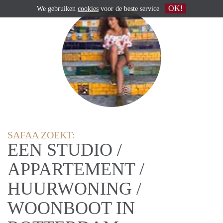
OK!
We gebruiken
cookies
voor de beste service
SAFAA ZOEKT:
EEN STUDIO /
APPARTEMENT /
HUURWONING /
WOONBOOT IN