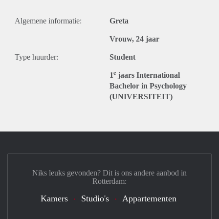
Algemene informatie:
Greta
Vrouw, 24 jaar
Type huurder:
Student
e
1
jaars International
Bachelor in Psychology
(UNIVERSITEIT)
Niks leuks gevonden? Dit is ons andere aanbod in
Rotterdam:
Kamers
Studio's
Appartementen