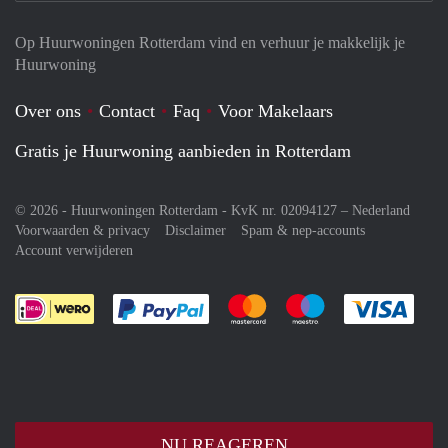
Op Huurwoningen Rotterdam vind en verhuur je makkelijk je
Huurwoning
Over ons
Contact
Faq
Voor Makelaars
Gratis je Huurwoning aanbieden in Rotterdam
© 2026 - Huurwoningen Rotterdam - KvK nr. 02094127 –
Nederland
Voorwaarden & privacy
Disclaimer
Spam & nep-accounts
Account verwijderen
Je rekent gemakkelijk af met Paypal
Je rekent gemakkelijk af met M
Je rekent gemakkelij
Je re
NU REAGEREN