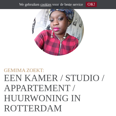
OK!
We gebruiken
cookies
voor de beste service
GEMIMA ZOEKT:
EEN KAMER / STUDIO /
APPARTEMENT /
HUURWONING IN
ROTTERDAM