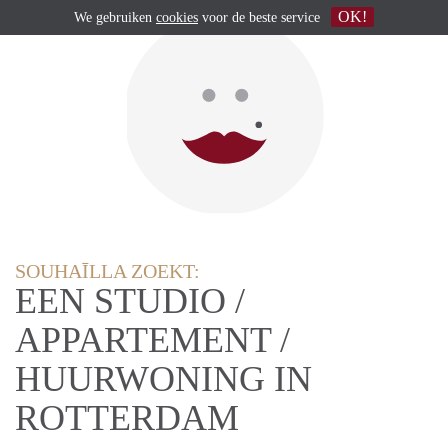
OK!
We gebruiken
cookies
voor de beste service
SOUHAĪLLA ZOEKT:
EEN STUDIO /
APPARTEMENT /
HUURWONING IN
ROTTERDAM