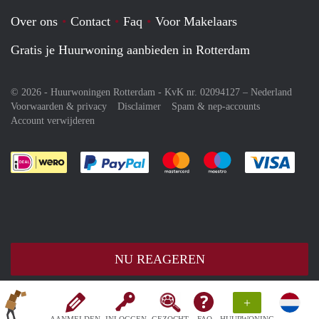
Over ons
Contact
Faq
Voor Makelaars
Gratis je Huurwoning aanbieden in Rotterdam
© 2026 - Huurwoningen Rotterdam - KvK nr. 02094127 –
Nederland
Voorwaarden & privacy
Disclaimer
Spam & nep-accounts
Account verwijderen
Je rekent gemakkelijk af met Paypal
Je rekent gemakkelijk af met M
Je rekent gemakkelij
Je re
NU REAGEREN
+