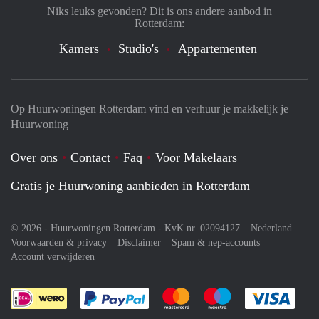
Niks leuks gevonden? Dit is ons andere aanbod in
Rotterdam:
Kamers
Studio's
Appartementen
Op Huurwoningen Rotterdam vind en verhuur je makkelijk je
Huurwoning
Over ons
Contact
Faq
Voor Makelaars
Gratis je Huurwoning aanbieden in Rotterdam
© 2026 - Huurwoningen Rotterdam - KvK nr. 02094127 –
Nederland
Voorwaarden & privacy
Disclaimer
Spam & nep-accounts
Account verwijderen
Je rekent gemakkelijk af met Paypal
Je rekent gemakkelijk af met M
Je rekent gemakkelij
Je re