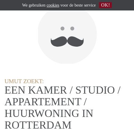
OK!
We gebruiken
cookies
voor de beste service
UMUT ZOEKT:
EEN KAMER / STUDIO /
APPARTEMENT /
HUURWONING IN
ROTTERDAM