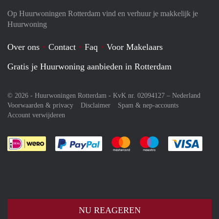
Op Huurwoningen Rotterdam vind en verhuur je makkelijk je
Huurwoning
Over ons
Contact
Faq
Voor Makelaars
Gratis je Huurwoning aanbieden in Rotterdam
© 2026 - Huurwoningen Rotterdam - KvK nr. 02094127 –
Nederland
Voorwaarden & privacy
Disclaimer
Spam & nep-accounts
Account verwijderen
Je rekent gemakkelijk af met Paypal
Je rekent gemakkelijk af met M
Je rekent gemakkelij
Je re
NU REAGEREN