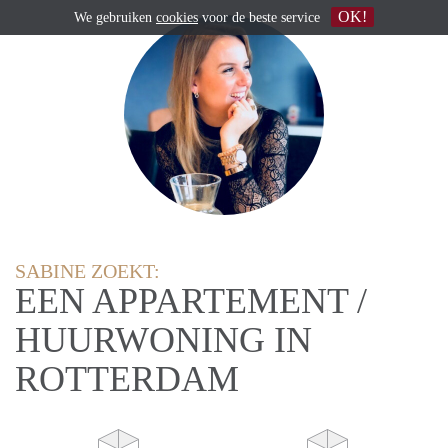
OK!
We gebruiken
cookies
voor de beste service
SABINE ZOEKT:
EEN APPARTEMENT /
HUURWONING IN
ROTTERDAM