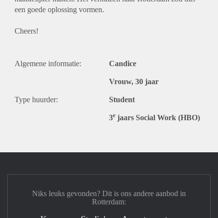
een goede oplossing vormen.
Cheers!
Algemene informatie:
Candice
Vrouw, 30 jaar
Type huurder:
Student
e
3
jaars Social Work (HBO)
Niks leuks gevonden? Dit is ons andere aanbod in
Rotterdam: