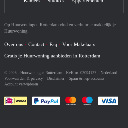
Kamers
Studio's
Appartementen
Op Huurwoningen Rotterdam vind en verhuur je makkelijk je
Huurwoning
Over ons
Contact
Faq
Voor Makelaars
Gratis je Huurwoning aanbieden in Rotterdam
© 2026 - Huurwoningen Rotterdam - KvK nr. 02094127 –
Nederland
Voorwaarden & privacy
Disclaimer
Spam & nep-accounts
Account verwijderen
Je rekent gemakkelijk af met Paypal
Je rekent gemakkelijk af met M
Je rekent gemakkelij
Je re