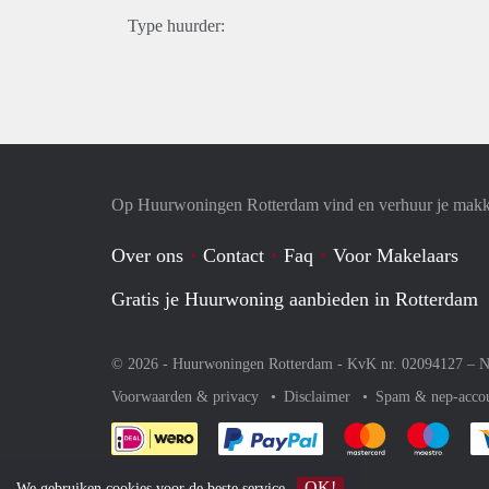
Type huurder:
Op Huurwoningen Rotterdam vind en verhuur je makk
Over ons
Contact
Faq
Voor Makelaars
Gratis je Huurwoning aanbieden in Rotterdam
© 2026 - Huurwoningen Rotterdam - KvK nr. 02094127 –
N
Voorwaarden & privacy
Disclaimer
Spam & nep-acco
Je rekent gemakkelijk af 
Je rekent gemak
Je rek
OK!
We gebruiken
cookies
voor de beste service