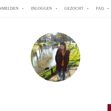
NMELDEN
INLOGGEN
GEZOCHT
FAQ
How to translate HuurwoningenRotterda
Wat is HuurwoningenRotterdam?
Hoeveel kost het om te reageren op een 
Wat is de privacyverklaring van Huurwo
Berekent HuurwoningenRotterdam
makelaarsvergoeding/bemiddelingsvergoe
Alle veelgestelde vragen