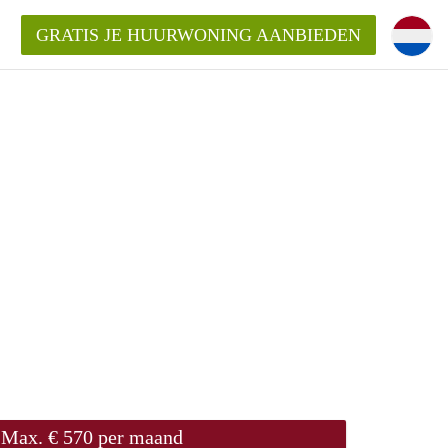
GRATIS JE HUURWONING AANBIEDEN
m!
Huurwoning in Rotterdam?
ningenRotterdam?
ding?
Max. € 570 per maand