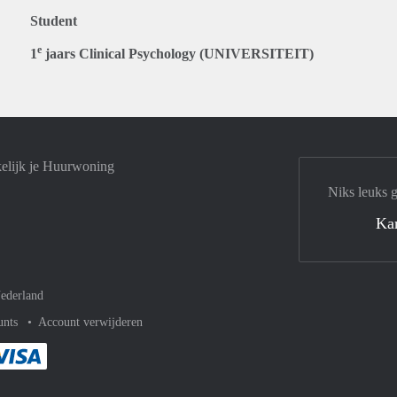
Student
e
1
jaars Clinical Psychology (UNIVERSITEIT)
elijk je Huurwoning
Niks leuks 
Ka
ederland
unts
Account verwijderen
met Paypal
kelijk af met Mastercard
ent gemakkelijk af met Meastro
Je rekent gemakkelijk af met Visa