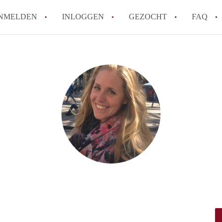
NMELDEN
INLOGGEN
GEZOCHT
FAQ
How to translate HuurwoningenRotterda
Wat is HuurwoningenRotterdam?
Hoeveel kost het om te reageren op een 
Wat is de privacyverklaring van Huurwo
Berekent HuurwoningenRotterdam
makelaarsvergoeding/bemiddelingsvergoe
Alle veelgestelde vragen