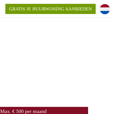
GRATIS JE HUURWONING AANBIEDEN
m!
Huurwoning in Rotterdam?
ningenRotterdam?
ding?
Max. € 500 per maand