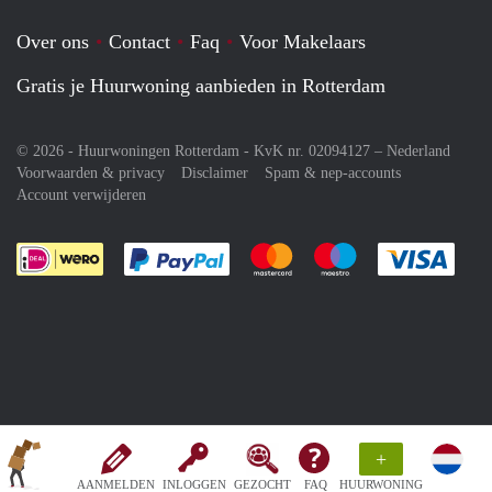
Over ons
Contact
Faq
Voor Makelaars
Gratis je Huurwoning aanbieden in Rotterdam
© 2026 - Huurwoningen Rotterdam - KvK nr. 02094127 –
Nederland
Voorwaarden & privacy
Disclaimer
Spam & nep-accounts
Account verwijderen
Je rekent gemakkelijk af met Paypal
Je rekent gemakkelijk af met M
Je rekent gemakkelij
Je re
+
AANMELDEN
INLOGGEN
GEZOCHT
FAQ
HUURWONING