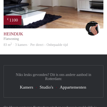
1100
€
Alex
HEINDIJK
Flatwoning
2
83 m
· 3 kamers · Per direct - Onbepaalde tijd
Niks leuks gevonden? Dit is ons andere aanbod in
Rotterdam:
Kamers
Studio's
Appartementen