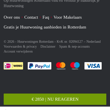
Op Huurwoningen Rotterdam vind en verhuur je makkelijk je
Huurwoning
Over ons
Contact
Faq
Voor Makelaars
Gratis je Huurwoning aanbieden in Rotterdam
© 2026 - Huurwoningen Rotterdam - KvK nr. 02094127 –
Nederland
Voorwaarden & privacy
Disclaimer
Spam & nep-accounts
Account verwijderen
Je rekent gemakkelijk af met Paypal
Je rekent gemakkelijk af met M
Je rekent gemakkelij
Je re
€ 2850 | NU REAGEREN