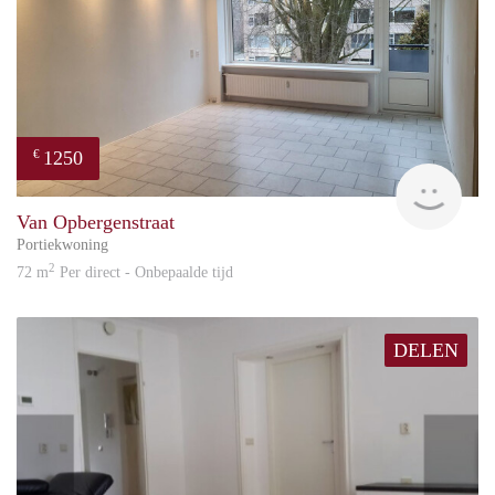
1250
€
Reini
Van Opbergenstraat
Portiekwoning
2
72 m
Per direct - Onbepaalde tijd
DELEN