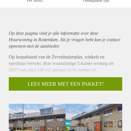
Per direct
Onbepaalde tijd
Op deze pagina vind je alle informatie over deze
Huurwoning in Rotterdam. Als je vragen hebt kun je contact
opnemen met de aanbieder.
Op loopafstand van de Zevenhuizerplas, winkels en
openbaar vervoer, deze waanzinnige 5-kamer woning uit
2007 van circa 145 m2 gelegen in de rustige en
kindvriendelijke wijk Nesselande. Voorzien van vier
slaapkamers, oprit voor de auto, schuur voor fietsen en
LEES MEER MET EEN PAKKET!
zonnige achtertuin aan het water.
INDELING:
Middels voortuin met opstelplaats voor een auto en
opbergplaats voor fietsen de entree naar de woning. Hal,
zwevend toilet met fontein, meterkast en trapopgang naar de
eerste verdieping. Royale woonkamer, aan de voorzijde van
de woning bevindt zich de open woonkeuken met elektrische