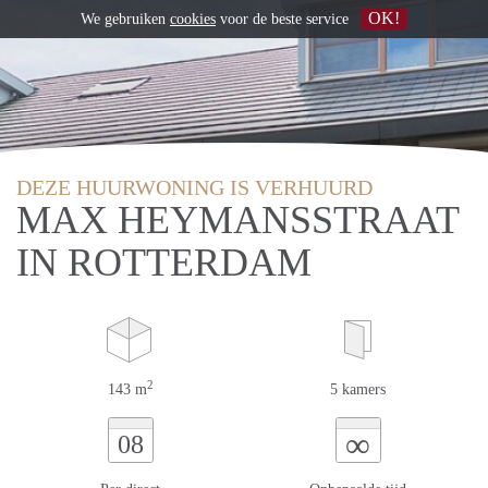
OK!
We gebruiken
cookies
voor de beste service
DEZE HUURWONING IS VERHUURD
MAX HEYMANSSTRAAT
IN ROTTERDAM
2
143 m
5 kamers
∞
08