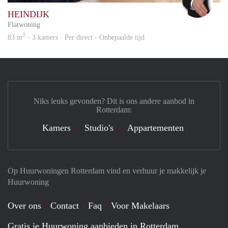
HEINDIJK
Flatwoning
2
83 m
· 3 kamers · Per direct - Onbepaalde tijd
Niks leuks gevonden? Dit is ons andere aanbod in
Rotterdam:
Kamers
Studio's
Appartementen
Op Huurwoningen Rotterdam vind en verhuur je makkelijk je
Huurwoning
Over ons
Contact
Faq
Voor Makelaars
Gratis je Huurwoning aanbieden in Rotterdam