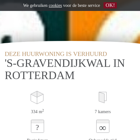
OK!
We gebruiken
cookies
voor de beste service
DEZE HUURWONING IS VERHUURD
'S-GRAVENDIJKWAL IN
ROTTERDAM
2
334 m
7 kamers
∞
?