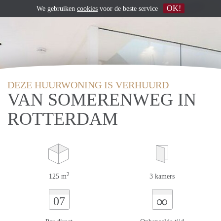
OK!
We gebruiken
cookies
voor de beste service
DEZE HUURWONING IS VERHUURD
VAN SOMERENWEG IN
ROTTERDAM
2
125 m
3 kamers
∞
07