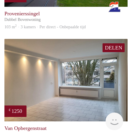
Rott
Provenierssingel
Dubbel Bovenwoning
2
103 m
· 3 kamers · Per direct - Onbepaalde tijd
DELEN
1250
€
Reini
Van Opbergenstraat