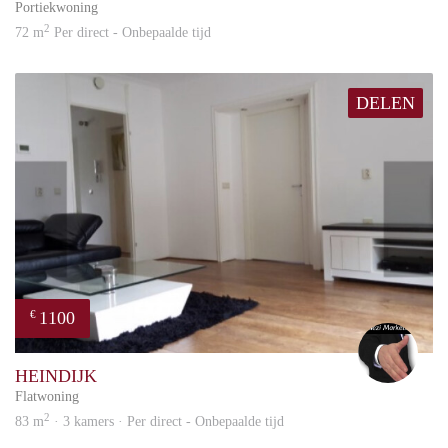
Portiekwoning
2
72 m
Per direct - Onbepaalde tijd
DELEN
1100
€
Alex
HEINDIJK
Flatwoning
2
83 m
· 3 kamers · Per direct - Onbepaalde tijd