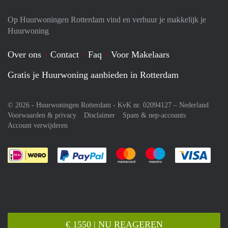
Op Huurwoningen Rotterdam vind en verhuur je makkelijk je
Huurwoning
Over ons
Contact
Faq
Voor Makelaars
Gratis je Huurwoning aanbieden in Rotterdam
© 2026 - Huurwoningen Rotterdam - KvK nr. 02094127 –
Nederland
Voorwaarden & privacy
Disclaimer
Spam & nep-accounts
Account verwijderen
Je rekent gemakkelijk af met Paypal
Je rekent gemakkelijk af met M
Je rekent gemakkelij
Je re
€ 1550 | NU REAGEREN