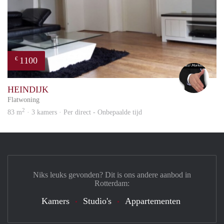
1100
€
Alex
HEINDIJK
Flatwoning
2
83 m
· 3 kamers · Per direct - Onbepaalde tijd
Niks leuks gevonden? Dit is ons andere aanbod in
Rotterdam:
Kamers
Studio's
Appartementen