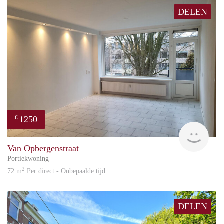
DELEN
1250
€
Reini
Van Opbergenstraat
Portiekwoning
2
72 m
Per direct - Onbepaalde tijd
DELEN