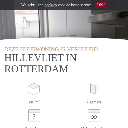
OK!
We gebruiken
cookies
voor de beste service
DEZE HUURWONING IS VERHUURD
HILLEVLIET IN
ROTTERDAM
2
140 m
7 kamers
∞
?