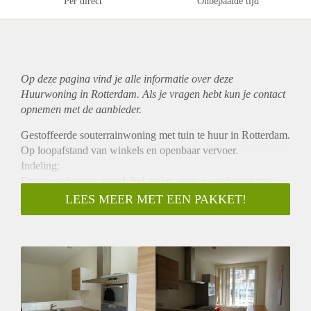
Per direct
Onbepaalde tijd
Op deze pagina vind je alle informatie over deze
Huurwoning in Rotterdam. Als je vragen hebt kun je contact
opnemen met de aanbieder.
Gestoffeerde souterrainwoning met tuin te huur in Rotterdam.
Op loopafstand van winkels en openbaar vervoer.
Indeling:
Entree op begane grond, hal, toilet, grote woonkamer met
toegang tot tuin. Aparte keuken, voorzien van gasfornuis,
LEES MEER MET EEN PAKKET!
oven, afzuigkap, koel-vriescombinatie en vaatwasser, met
trap naar beneden waar zich twee slaapkamers, badkamer en
apart toilet bevinden. Geschikt voor 3 studenten, waarbij van
woonkamer ook slaapkamer gemaakt kan worden.
Inkomenseis: 2,5 netto de huur.