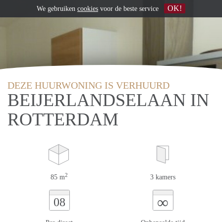
OK!
We gebruiken
cookies
voor de beste service
DEZE HUURWONING IS VERHUURD
BEIJERLANDSELAAN IN
ROTTERDAM
2
85 m
3 kamers
∞
08