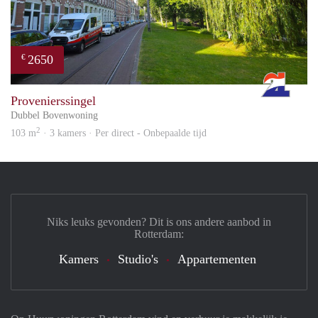
2650
€
Rott
Provenierssingel
Dubbel Bovenwoning
2
103 m
· 3 kamers · Per direct - Onbepaalde tijd
Niks leuks gevonden? Dit is ons andere aanbod in
Rotterdam:
Kamers
Studio's
Appartementen