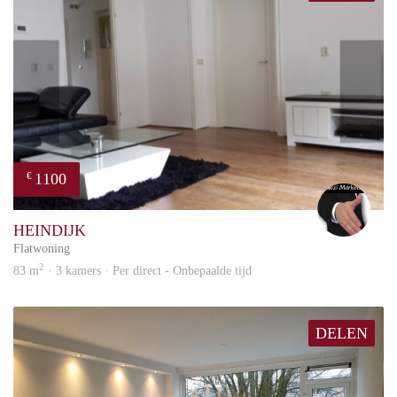
1100
€
Alex
HEINDIJK
Flatwoning
2
83 m
· 3 kamers · Per direct - Onbepaalde tijd
DELEN