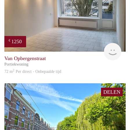
1250
€
Reini
Van Opbergenstraat
Portiekwoning
2
72 m
Per direct - Onbepaalde tijd
DELEN