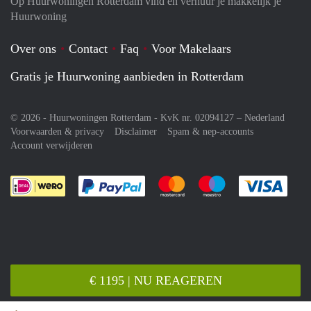
Op Huurwoningen Rotterdam vind en verhuur je makkelijk je
Huurwoning
Over ons
Contact
Faq
Voor Makelaars
Gratis je Huurwoning aanbieden in Rotterdam
© 2026 - Huurwoningen Rotterdam - KvK nr. 02094127 –
Nederland
Voorwaarden & privacy
Disclaimer
Spam & nep-accounts
Account verwijderen
Je rekent gemakkelijk af met Paypal
Je rekent gemakkelijk af met M
Je rekent gemakkelij
Je re
€ 1195 | NU REAGEREN