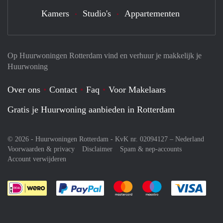
Kamers
Studio's
Appartementen
Op Huurwoningen Rotterdam vind en verhuur je makkelijk je
Huurwoning
Over ons
Contact
Faq
Voor Makelaars
Gratis je Huurwoning aanbieden in Rotterdam
© 2026 - Huurwoningen Rotterdam - KvK nr. 02094127 –
Nederland
Voorwaarden & privacy
Disclaimer
Spam & nep-accounts
Account verwijderen
Je rekent gemakkelijk af met Paypal
Je rekent gemakkelijk af met M
Je rekent gemakkelij
Je re