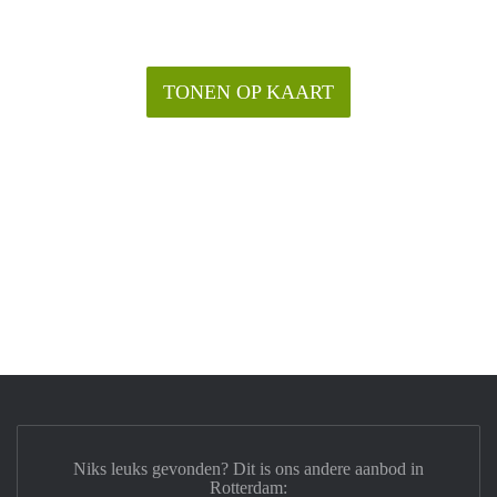
TONEN OP KAART
Niks leuks gevonden? Dit is ons andere aanbod in
Rotterdam: